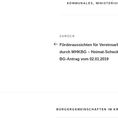
KOMMUNALES
,
MINISTERI
Beitragsnavigation
Vorheriger
ZURÜCK
Beitrag
Förderaussichten für Vereinsarb
durch MHKBG – Heimat-Scheck
BG-Antrag vom 02.01.2019
BÜRGERGEMEINSCHAFTEN IM KR