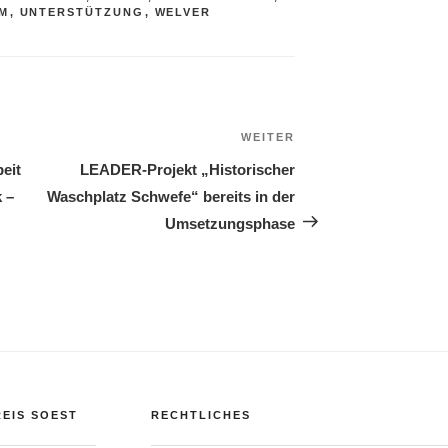
UM
,
UNTERSTÜTZUNG
,
WELVER
WEITER
Nächster
Beitrag
eit
LEADER-Projekt „Historischer
 –
Waschplatz Schwefe“ bereits in der
Umsetzungsphase
EIS SOEST
RECHTLICHES