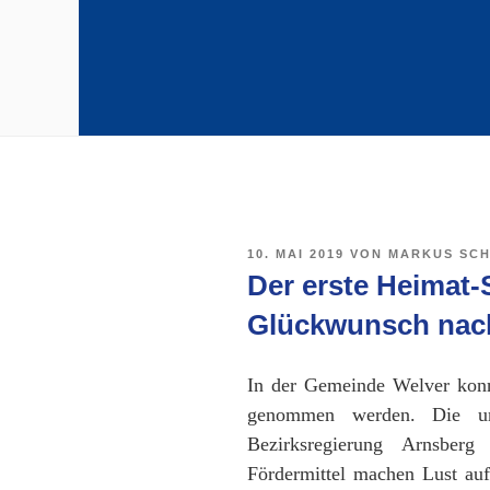
VERÖFFENTLICHT
10. MAI 2019
VON
MARKUS SCH
AM
Der erste Heimat-
Glückwunsch nach
In der Gemeinde Welver konn
genommen werden. Die unk
Bezirksregierung Arnsber
Fördermittel machen Lust au