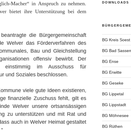
glich-Macher“ in Anspruch zu nehmen.
DOWNLOADS
er bietet ihre Unterstützung bei dem
BÜRGERGEMEI
eantragte die Bürgergemeinschaft
BG Kreis Soest
e Welver das Förderverfahren des
Kommunales, Bau und Gleichstellung
BG Bad Sassen
nisationen offensiv bewirbt. Der
BG Ense
 einstimmig im Ausschuss für
BG Erwitte
tur und Soziales beschlossen.
BG Geseke
ommune viele gute Ideen existieren,
BG Lippetal
e finanzielle Zuschuss fehlt, gilt es
BG Lippstadt
inde Welver unsere ortsansässigen
ng zu unterstützen und mit Rat und
BG Möhnesee
dass auch in Welver Heimat gestaltet
BG Rüthen
.“