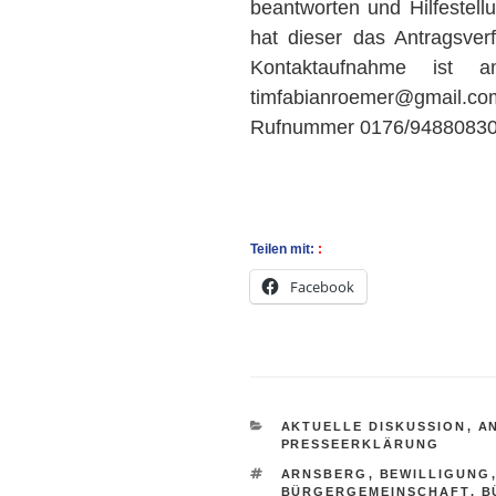
beantworten und Hilfestell
hat dieser das Antragsverf
Kontaktaufnahme ist 
timfabianroemer@gmail.c
Rufnummer 0176/94880830 
Teilen mit:
Facebook
KATEGORIEN
AKTUELLE DISKUSSION
,
A
PRESSEERKLÄRUNG
SCHLAGWÖRTER
ARNSBERG
,
BEWILLIGUNG
BÜRGERGEMEINSCHAFT
,
B