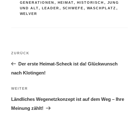
GENERATIONEN
,
HEIMAT
,
HISTORISCH
,
JUNG
UND ALT
,
LEADER
,
SCHWEFE
,
WASCHPLATZ
,
WELVER
Beitragsnavigation
Vorheriger
ZURÜCK
Beitrag
Der erste Heimat-Scheck ist da! Glückwunsch
nach Klotingen!
Nächster
WEITER
Beitrag
Ländliches Wegenetzkonzept ist auf dem Weg – Ihre
Meinung zählt!