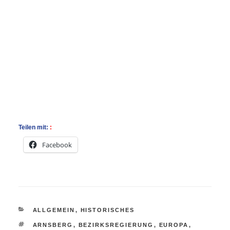
Teilen mit:
Facebook
KATEGORIEN
ALLGEMEIN
,
HISTORISCHES
SCHLAGWÖRTER
ARNSBERG
,
BEZIRKSREGIERUNG
,
EUROPA
,