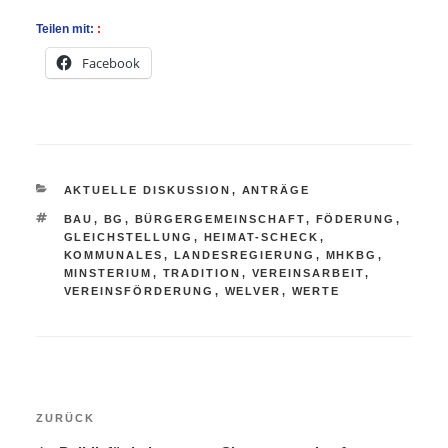
Teilen mit:
Facebook
KATEGORIEN
AKTUELLE DISKUSSION
,
ANTRÄGE
SCHLAGWÖRTER
BAU
,
BG
,
BÜRGERGEMEINSCHAFT
,
FÖDERUNG
,
GLEICHSTELLUNG
,
HEIMAT-SCHECK
,
KOMMUNALES
,
LANDESREGIERUNG
,
MHKBG
,
MINSTERIUM
,
TRADITION
,
VEREINSARBEIT
,
VEREINSFÖRDERUNG
,
WELVER
,
WERTE
Beitragsnavigation
Vorheriger
ZURÜCK