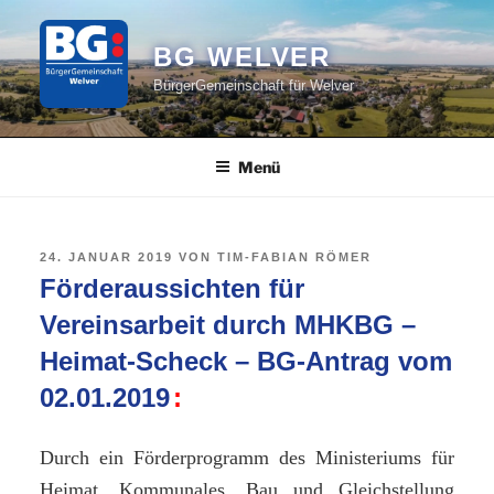
Zum
Inhalt
BG WELVER
springen
BürgerGemeinschaft für Welver
Menü
VERÖFFENTLICHT
24. JANUAR 2019
VON
TIM-FABIAN RÖMER
AM
Förderaussichten für
Vereinsarbeit durch MHKBG –
Heimat-Scheck – BG-Antrag vom
02.01.2019
Durch ein Förderprogramm des Ministeriums für
Heimat, Kommunales, Bau und Gleichstellung