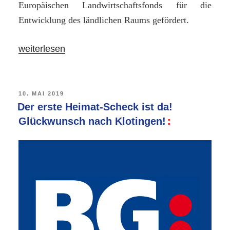
Europäischen Landwirtschaftsfonds für die
Entwicklung des ländlichen Raums gefördert.
„LEADER-
weiterlesen
Projekt
„Historischer
Waschplatz
VERÖFFENTLICHT
10. MAI 2019
AM
Der erste Heimat-Scheck ist da!
Schwefe“
Glückwunsch nach Klotingen!
bereits
in
der
Umsetzungsphase“