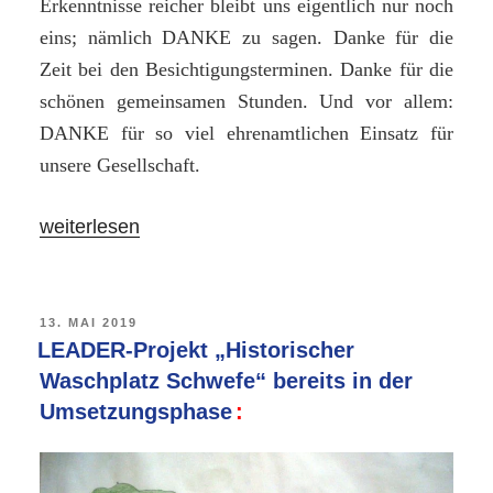
Erkenntnisse reicher bleibt uns eigentlich nur noch
eins; nämlich DANKE zu sagen. Danke für die
Zeit bei den Besichtigungsterminen. Danke für die
schönen gemeinsamen Stunden. Und vor allem:
DANKE für so viel ehrenamtlichen Einsatz für
unsere Gesellschaft.
„Vielen
weiterlesen
Dank
für
Eure
VERÖFFENTLICHT
13. MAI 2019
AM
LEADER-Projekt „Historischer
Zeit!
Waschplatz Schwefe“ bereits in der
–
Umsetzungsphase
Bürgergemeinschaft
besichtigt
Feuerwehrgerätehäuser