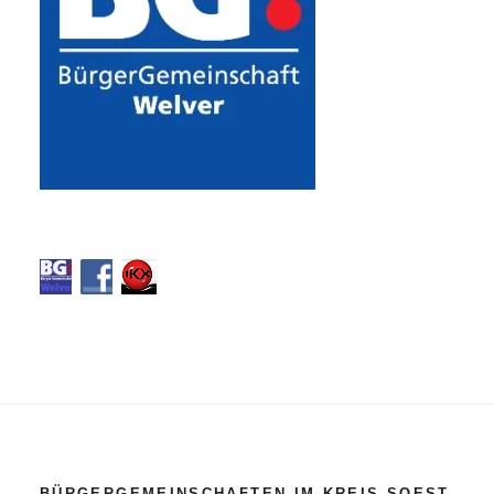
BÜRGERGEMEINSCHAFTEN IM KREIS SOEST