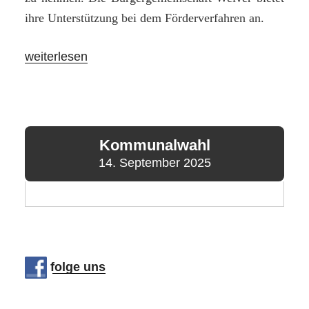
ihre Unterstützung bei dem Förderverfahren an.
„Der
weiterlesen
erste
Heimat-
Scheck
ist
Kommunalwahl
da!
14. September 2025
Glückwunsch
nach
Klotingen!“
folge uns