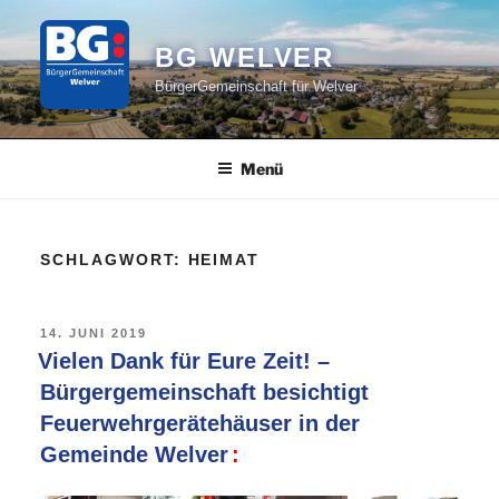
Zum
Inhalt
BG WELVER
springen
BürgerGemeinschaft für Welver
Menü
SCHLAGWORT:
HEIMAT
VERÖFFENTLICHT
14. JUNI 2019
AM
Vielen Dank für Eure Zeit! –
Bürgergemeinschaft besichtigt
Feuerwehrgerätehäuser in der
Gemeinde Welver