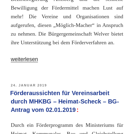
Bewilligung der Fördermittel machen Lust auf
mehr! Die Vereine und Organisationen sind
aufgerufen, diesen „Möglich-Macher“ in Anspruch
zu nehmen. Die Bürgergemeinschaft Welver bietet
ihre Unterstützung bei dem Förderverfahren an.
„Der
weiterlesen
erste
Heimat-
Scheck
VERÖFFENTLICHT
24. JANUAR 2019
AM
Förderaussichten für Vereinsarbeit
ist
durch MHKBG – Heimat-Scheck – BG-
da!
Antrag vom 02.01.2019
Glückwunsch
nach
Durch ein Förderprogramm des Ministeriums für
Klotingen!“
Heimat, Kommunales, Bau und Gleichstellung