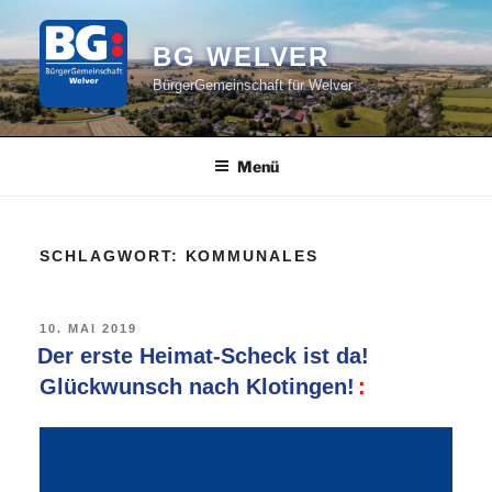
Zum
Inhalt
BG WELVER
springen
BürgerGemeinschaft für Welver
Menü
SCHLAGWORT:
KOMMUNALES
VERÖFFENTLICHT
10. MAI 2019
AM
Der erste Heimat-Scheck ist da!
Glückwunsch nach Klotingen!