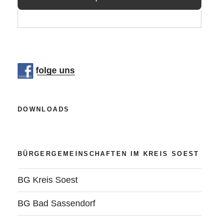
Heimat-
Scheck
–
BG-
Antrag
folge uns
vom
02.01.2019“
DOWNLOADS
BÜRGERGEMEINSCHAFTEN IM KREIS SOEST
BG Kreis Soest
BG Bad Sassendorf