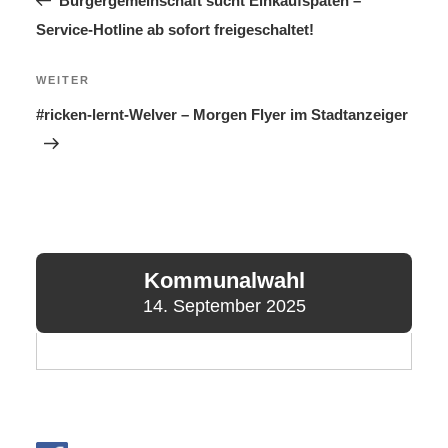
Bürgergemeinschaft sucht Einkaufspaten –
Service-Hotline ab sofort freigeschaltet!
Nächster
WEITER
Beitrag
#ricken-lernt-Welver – Morgen Flyer im Stadtanzeiger
Kommunalwahl
14. September 2025