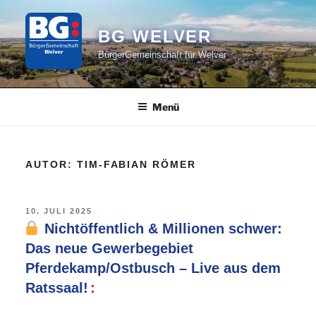
Zum
Inhalt
BG WELVER
springen
BürgerGemeinschaft für Welver
Menü
AUTOR:
TIM-FABIAN RÖMER
VERÖFFENTLICHT
10. JULI 2025
AM
Nichtöffentlich & Millionen schwer:
Das neue Gewerbegebiet
Pferdekamp/Ostbusch – Live aus dem
Ratssaal!