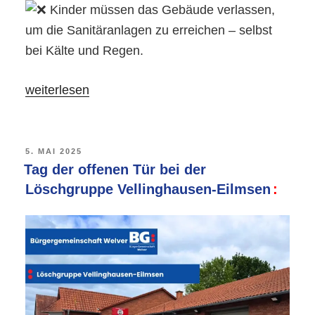
Kinder müssen das Gebäude verlassen,
um die Sanitäranlagen zu erreichen – selbst
bei Kälte und Regen.
„Antrag
weiterlesen
zur
Verbesserung
der
VERÖFFENTLICHT
5. MAI 2025
AM
Tag der offenen Tür bei der
Schulsituation
Löschgruppe Vellinghausen-Eilmsen
in
Borgeln
wird
beraten!“