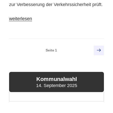
zur Verbesserung der Verkehrssicherheit prüft.
„Bürgerwünsche
weiterlesen
für
mehr
Verkehrssicherheit
in
Seitennummerierung
Näch
Seite
1
Welver!“
Seite
der
Beiträge
Kommunalwahl
14. September 2025