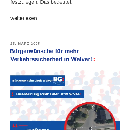
festzulegen. Das bedeutet:
„Starkregen:
weiterlesen
Endlich
handeln
statt
VERÖFFENTLICHT
25. MÄRZ 2025
AM
Bürgerwünsche für mehr
nur
Verkehrssicherheit in Welver!
reden!“