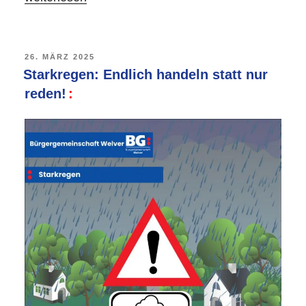
der
offenen
Tür
VERÖFFENTLICHT
26. MÄRZ 2025
AM
Starkregen: Endlich handeln statt nur
bei
reden!
der
Löschgruppe
Vellinghausen-
Eilmsen“