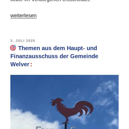
„
weiterlesen
Nichtöffentlich
&
VERÖFFENTLICHT
3. JULI 2025
AM
Themen aus dem Haupt- und
Millionen
Finanzausschuss der Gemeinde
schwer:
Welver
Das
neue
Gewerbegebiet
Pferdekamp/Ostbusch
–
Live
aus
dem