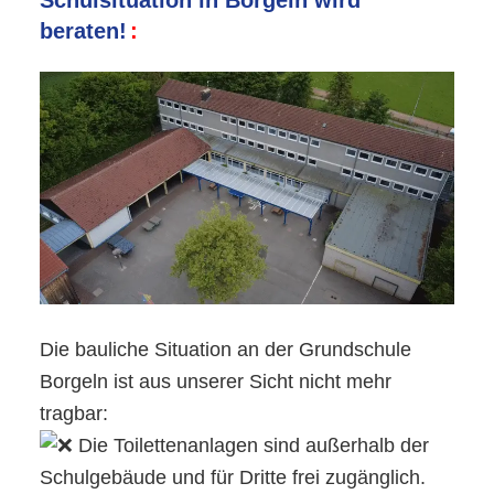
Haupt-
beraten!
und
Finanzausschuss
der
Gemeinde
Welver“
Die bauliche Situation an der Grundschule
Borgeln ist aus unserer Sicht nicht mehr
tragbar:
Die Toilettenanlagen sind außerhalb der
Schulgebäude und für Dritte frei zugänglich.