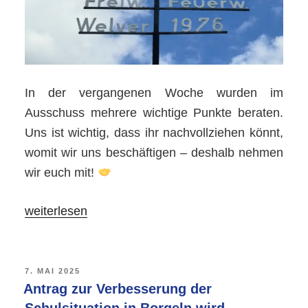
Ratssaal!“
In der vergangenen Woche wurden im
Ausschuss mehrere wichtige Punkte beraten.
Uns ist wichtig, dass ihr nachvollziehen könnt,
womit wir uns beschäftigen – deshalb nehmen
wir euch mit!
„
weiterlesen
Themen
aus
VERÖFFENTLICHT
7. MAI 2025
AM
Antrag zur Verbesserung der
dem
Schulsituation in Borgeln wird