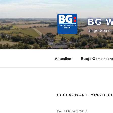
Zum
Inhalt
springen
BG 
BürgerGemeins
Aktuelles
BürgerGemeinscha
SCHLAGWORT:
MINSTERI
VERÖFFENTLICHT
24. JANUAR 2019