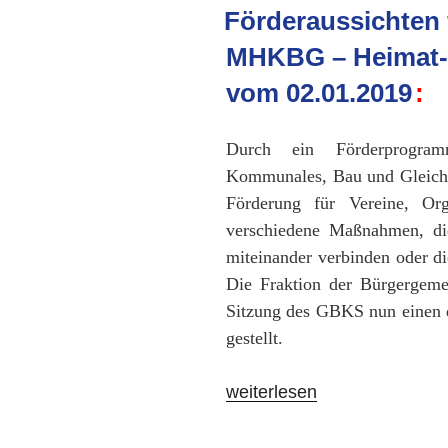
AM
Förderaussichten 
MHKBG – Heimat-
vom 02.01.2019
Durch ein Förderprogra
Kommunales, Bau und Gleichst
Förderung für Vereine, Orga
verschiedene Maßnahmen, di
miteinander verbinden oder die
Die Fraktion der Bürgergeme
Sitzung des GBKS nun einen 
gestellt.
„Förderaussichten
weiterlesen
für
Vereinsarbeit