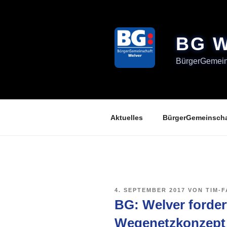
Zum
Inhalt
springen
BG 
BürgerGemeins
Aktuelles
BürgerGemeinscha
VERÖFFENTLICHT
4. SEPTEMBER 2017
VON
TIM-
AM
BG: Welver forder
Wegenetzkonzept 