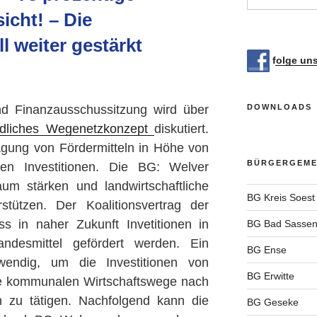
icht! – Die
l weiter gestärkt
folge un
nd Finanzausschussitzung wird über
DOWNLOADS
dliches Wegenetzkonzept
diskutiert.
agung von Fördermitteln in Höhe von
BÜRGERGEMEI
en Investitionen. Die BG: Welver
um stärken und landwirtschaftliche
BG Kreis Soest
stützen. Der Koalitionsvertrag der
ss in naher Zukunft Invetitionen in
BG Bad Sassen
ndesmittel gefördert werden. Ein
BG Ense
wendig, um die Investitionen von
BG Erwitte
die kommunalen Wirtschaftswege nach
n zu tätigen. Nachfolgend kann die
BG Geseke