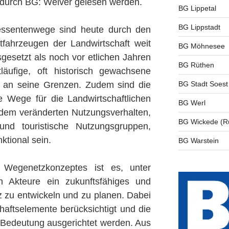
 durch BG: Welver gelesen werden.
BG Lippetal
BG Lippstadt
ressentenwege sind heute durch den
tfahrzeugen der Landwirtschaft weit
BG Möhnesee
esetzt als noch vor etlichen Jahren
BG Rüthen
äufige, oft historisch gewachsene
t an seine Grenzen. Zudem sind die
BG Stadt Soest
 Wege für die Landwirtschaftlichen
BG Werl
dem veränderten Nutzungsverhalten,
BG Wickede (R
nd touristische Nutzungsgruppen,
ktional sein.
BG Warstein
 Wegenetzkonzeptes ist es, unter
en Akteure ein zukunftsfähiges und
 zu entwickeln und zu planen. Dabei
aftselemente berücksichtigt und die
 Bedeutung ausgerichtet werden. Aus