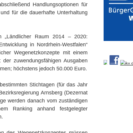
abschließend Handlungsoptionen für
 und für die dauerhafte Unterhaltung
m „Ländlicher Raum 2014 – 2020:
Entwicklung in Nordrhein-Westfalen“
dlicher Wegenetzkonzepte mit einem
t der zuwendungsfähigen Ausgaben
men; höchstens jedoch 50.000 Euro.
bestimmten Stichtagen (für das Jahr
Bezirksregierung Arnsberg (Dezernat
räge werden danach vom zuständigen
em Ranking anhand festgelegter
n.
ng des Wegenetzkonzeptes müssen