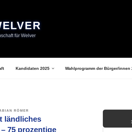
WELVER
chaft für Welver
ft
Kandidaten 2025
Wahlprogramm der Bürger/innen 
FABIAN RÖMER
t ländliches
– 75 prozentige