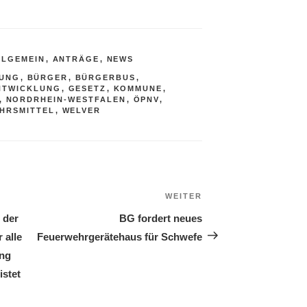
LLGEMEIN
,
ANTRÄGE
,
NEWS
RUNG
,
BÜRGER
,
BÜRGERBUS
,
NTWICKLUNG
,
GESETZ
,
KOMMUNE
,
,
NORDRHEIN-WESTFALEN
,
ÖPNV
,
HRSMITTEL
,
WELVER
WEITER
Nächster
Beitrag
 der
BG fordert neues
 alle
Feuerwehrgerätehaus für Schwefe
ung
istet