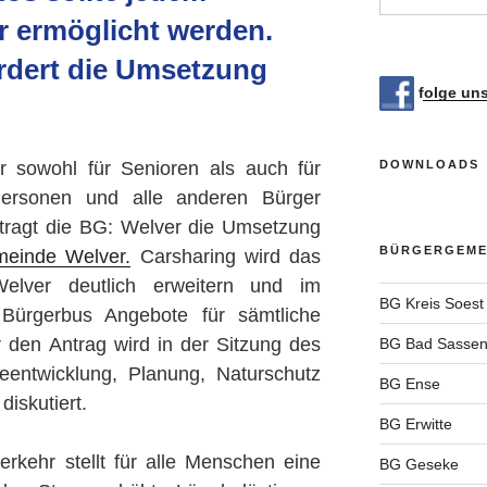
r ermöglicht werden.
rdert die Umsetzung
folge un
r sowohl für Senioren als auch für
DOWNLOADS
 Personen und alle anderen Bürger
ntragt die BG: Welver die Umsetzung
BÜRGERGEMEI
meinde Welver.
Carsharing wird das
elver deutlich erweitern und im
BG Kreis Soest
ürgerbus Angebote für sämtliche
 den Antrag wird in der Sitzung des
BG Bad Sassen
entwicklung, Planung, Naturschutz
BG Ense
iskutiert.
BG Erwitte
kehr stellt für alle Menschen eine
BG Geseke