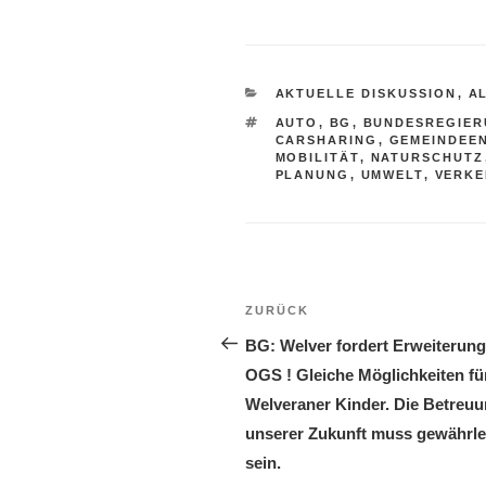
KATEGORIEN
AKTUELLE DISKUSSION
,
A
SCHLAGWÖRTER
AUTO
,
BG
,
BUNDESREGIE
CARSHARING
,
GEMEINDEE
MOBILITÄT
,
NATURSCHUTZ
PLANUNG
,
UMWELT
,
VERKE
Beitragsnavigation
Vorheriger
ZURÜCK
Beitrag
BG: Welver fordert Erweiterung
OGS ! Gleiche Möglichkeiten für
Welveraner Kinder. Die Betreu
unserer Zukunft muss gewährle
sein.