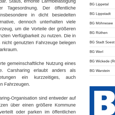
dar. Staus, erhöhte Lärmbelästigung
BG Lippetal
 Tagesordnung. Der öffentliche
BG Lippstadt
nsbesondere in dicht besiedelten
rnative, dennoch unterhalten viele
BG Möhnesee
zeug, um die Vorteile der größeren
BG Rüthen
enzten Verfügbarkeit zu nutzen. Die in
s nicht genutzten Fahrzeuge belegen
BG Stadt Soest
Parkraum.
BG Werl
BG Wickede (R
erte gemeinschaftliche Nutzung eines
e. Carsharing erlaubt anders als
BG Warstein
ietungen ein kurzzeitiges, auch
on Fahrzeugen.
ring-Organisation sind entweder auf
ätzen über einen größere Kommune
erteilt oder parken im öffentlichen