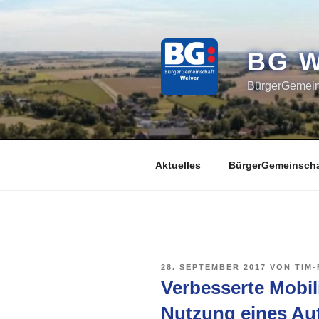
Zum
Inhalt
springen
BG 
BürgerGemeins
Aktuelles
BürgerGemeinscha
VERÖFFENTLICHT
28. SEPTEMBER 2017
VON
TIM
AM
Verbesserte Mobili
Nutzung eines Aut