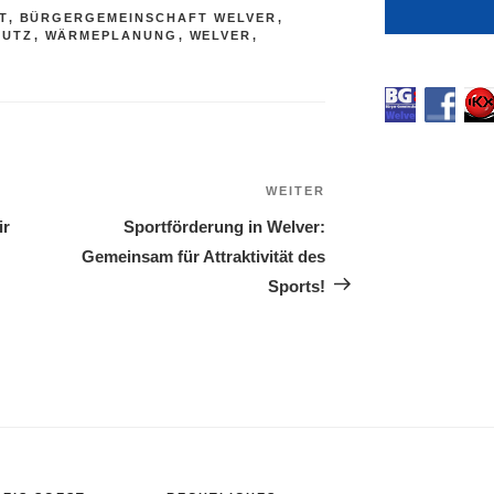
T
,
BÜRGERGEMEINSCHAFT WELVER
,
HUTZ
,
WÄRMEPLANUNG
,
WELVER
,
WEITER
Nächster
Beitrag
ir
Sportförderung in Welver:
Gemeinsam für Attraktivität des
Sports!