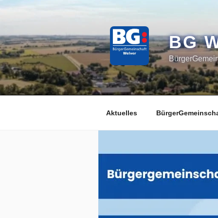
Zum
Inhalt
springen
BG 
BürgerGemeins
Aktuelles
BürgerGemeinscha