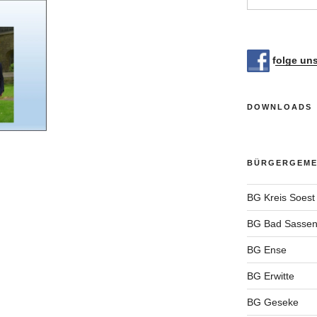
folge un
DOWNLOADS
BÜRGERGEMEI
BG Kreis Soest
BG Bad Sassen
BG Ense
BG Erwitte
BG Geseke