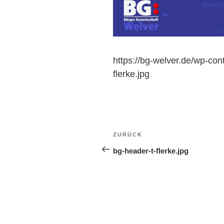
https://bg-welver.de/wp-con
flerke.jpg
Beitragsnavigation
Vorheriger
ZURÜCK
Beitrag
bg-header-t-flerke.jpg