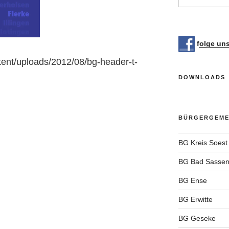
folge un
tent/uploads/2012/08/bg-header-t-
DOWNLOADS
BÜRGERGEMEI
BG Kreis Soest
BG Bad Sassen
BG Ense
BG Erwitte
BG Geseke