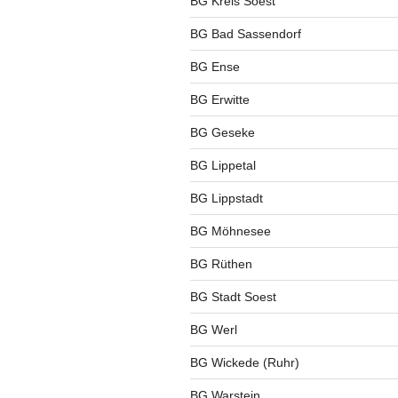
BG Kreis Soest
BG Bad Sassendorf
BG Ense
BG Erwitte
BG Geseke
BG Lippetal
BG Lippstadt
BG Möhnesee
BG Rüthen
BG Stadt Soest
BG Werl
BG Wickede (Ruhr)
BG Warstein