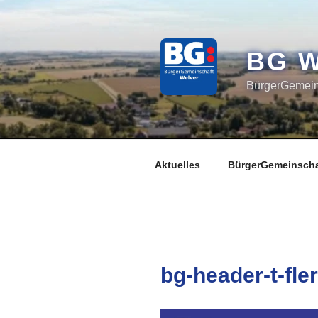
Zum
Inhalt
springen
BG 
BürgerGemeins
Aktuelles
BürgerGemeinscha
bg-header-t-fle