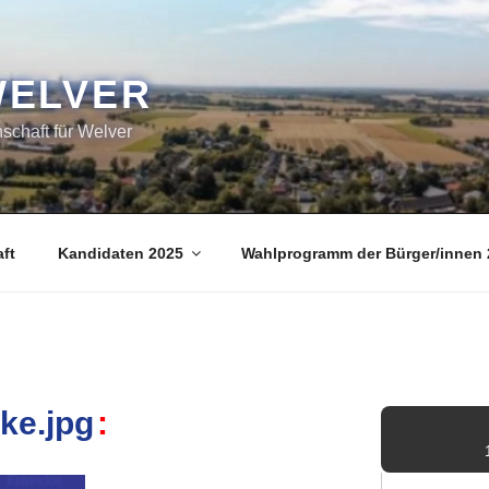
WELVER
chaft für Welver
ft
Kandidaten 2025
Wahlprogramm der Bürger/innen 
rke.jpg