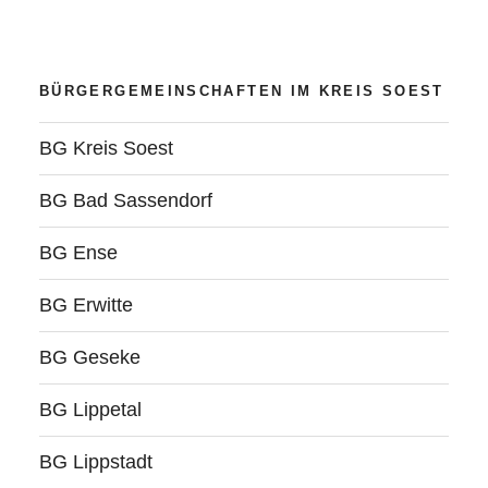
einem
guten
Ergebnis“
BÜRGERGEMEINSCHAFTEN IM KREIS SOEST
BG Kreis Soest
BG Bad Sassendorf
BG Ense
BG Erwitte
BG Geseke
BG Lippetal
BG Lippstadt