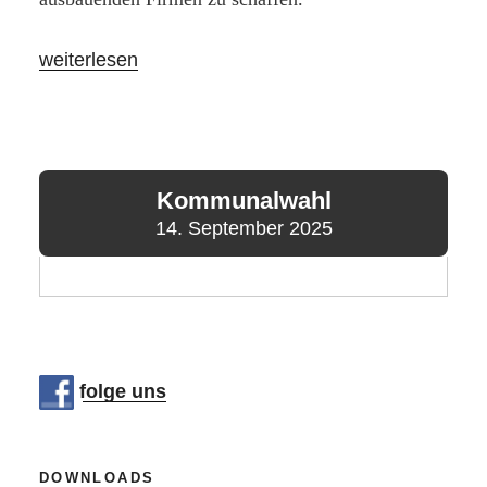
„BG,
weiterlesen
CDU
und
Rolf
Wagener
Kommunalwahl
(SPD)
14. September 2025
forcieren
Zusammenarbeit
beim
Thema
„Breitbandausbau“
folge uns
–
Gemeinsam
zu
DOWNLOADS