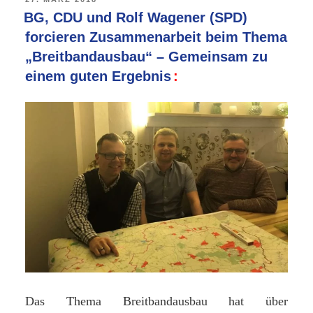
AM
BG, CDU und Rolf Wagener (SPD)
–
forcieren Zusammenarbeit beim Thema
So
„Breitbandausbau“ – Gemeinsam zu
lautet
einem guten Ergebnis
das
Ziel
der
BG,
CDU
und
des
SPD-
Ratsmitglieds
Rolf
Wagener“
Das Thema Breitbandausbau hat
ü
ber