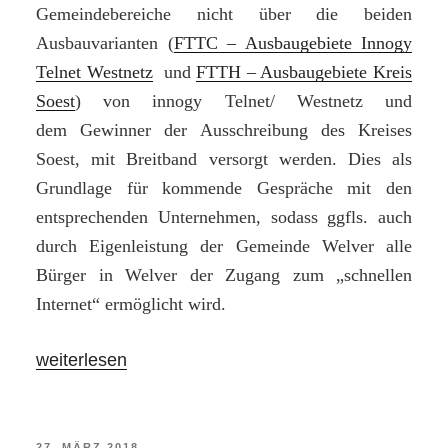
Gemeindebereiche nicht über die beiden
Uhr“
Ausbauvarianten (
FTTC – Ausbaugebiete Innogy
Telnet Westnetz
und
FTTH – Ausbaugebiete Kreis
Soest
) von innogy Telnet/ Westnetz und
dem Gewinner der Ausschreibung des Kreises
Soest, mit Breitband versorgt werden. Dies als
Grundlage für kommende Gespräche mit den
entsprechenden Unternehmen, sodass ggfls. auch
durch Eigenleistung der Gemeinde Welver alle
Bürger in Welver der Zugang zum „schnellen
Internet“ ermöglicht wird.
„„Breitband
weiterlesen
für
alle
Welveraner!“
VERÖFFENTLICHT
27. MÄRZ 2018