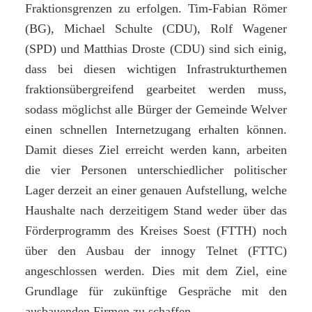
Fraktionsgrenzen zu erfolgen. Tim-Fabian R
ö
mer
(BG), Michael Schulte (CDU), Rolf Wagener
(SPD) und Matthias Droste (CDU) sind sich einig,
dass bei diesen wichtigen Infrastrukturthemen
fraktions
ü
bergreifend gearbeitet werden muss,
sodass m
ö
glichst alle B
ü
rger der Gemeinde Welver
einen schnellen Internetzugang erhalten k
ö
nnen.
Damit dieses Ziel erreicht werden kann, arbeiten
die vier Personen unterschiedlicher politischer
Lager derzeit an einer genauen Aufstellung, welche
Haushalte nach derzeitigem Stand weder
ü
ber das
F
ö
rderprogramm des Kreises Soest (FTTH) noch
ü
ber den Ausbau der innogy Telnet (FTTC)
angeschlossen werden. Dies mit dem Ziel, eine
Grundlage f
ü
r zuk
ü
nftige Gespr
ä
che mit den
ausbauenden Firmen zu schaffen.