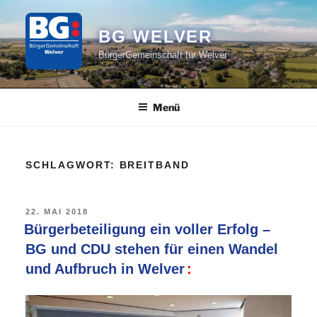
Zum
Inhalt
BG WELVER
springen
BürgerGemeinschaft für Welver
Menü
SCHLAGWORT:
BREITBAND
VERÖFFENTLICHT
22. MAI 2018
AM
Bürgerbeteiligung ein voller Erfolg –
BG und CDU stehen für einen Wandel
und Aufbruch in Welver