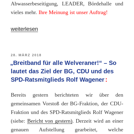
Abwasserbeseitigung, LEADER, Bördehalle und
vieles mehr.
Ihre Meinung ist unser Auftrag!
„Einladung
weiterlesen
zu
einer
offenen
VERÖFFENTLICHT
28. MÄRZ 2018
AM
„Breitband für alle Welveraner!“ – So
Informations-
lautet das Ziel der BG, CDU und des
und
SPD-Ratsmitglieds Rolf Wagener
Diskussionsveranstaltung
–
Bereits gestern berichteten wir über den
14.
gemeinsamen Vorstoß der BG-Fraktion, der CDU-
Mai
Fraktion und des SPD-Ratsmitglieds Rolf Wagener
2018
(siehe:
Bericht von gestern)
. Derzeit wird an einer
um
genauen Aufstellung gearbeitet, welche
19:00