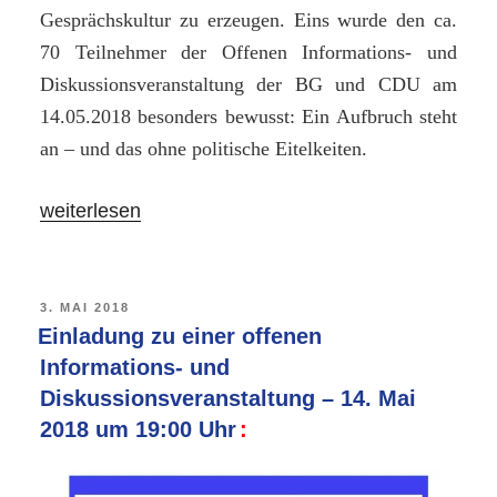
Gesprächskultur zu erzeugen. Eins wurde den ca.
70 Teilnehmer der Offenen Informations- und
Diskussionsveranstaltung der BG und CDU am
14.05.2018 besonders bewusst: Ein Aufbruch steht
an – und das ohne politische Eitelkeiten.
„Bürgerbeteiligung
weiterlesen
ein
voller
Erfolg
VERÖFFENTLICHT
3. MAI 2018
AM
Einladung zu einer offenen
–
Informations- und
BG
Diskussionsveranstaltung – 14. Mai
und
2018 um 19:00 Uhr
CDU
stehen