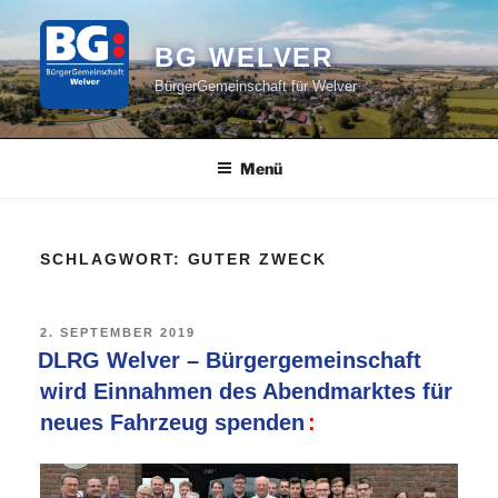
Zum
Inhalt
BG WELVER
springen
BürgerGemeinschaft für Welver
Menü
SCHLAGWORT:
GUTER ZWECK
VERÖFFENTLICHT
2. SEPTEMBER 2019
AM
DLRG Welver – Bürgergemeinschaft
wird Einnahmen des Abendmarktes für
neues Fahrzeug spenden