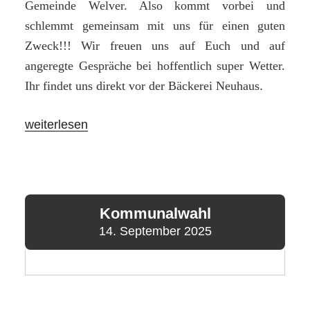
Gemeinde Welver. Also kommt vorbei und
schlemmt gemeinsam mit uns für einen guten
Zweck!!! Wir freuen uns auf Euch und auf
angeregte Gespräche bei hoffentlich super Wetter.
Ihr findet uns direkt vor der Bäckerei Neuhaus
.
„Schlemmen
weiterlesen
für
einen
guten
Zweck
Kommunalwahl
–
14. September 2025
Bürgergemeinschaft
mit
Verkaufsstand
auf