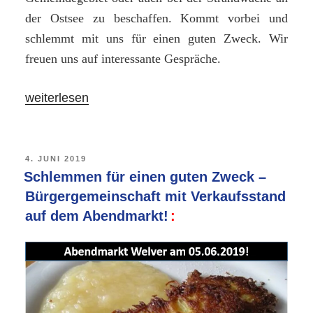
der Ostsee zu beschaffen. Kommt vorbei und
schlemmt mit uns für einen guten Zweck. Wir
freuen uns auf interessante Gespräche.
„DLRG
weiterlesen
Welver
–
Bürgergemeinschaft
VERÖFFENTLICHT
4. JUNI 2019
AM
Schlemmen für einen guten Zweck –
wird
Bürgergemeinschaft mit Verkaufsstand
Einnahmen
auf dem Abendmarkt!
des
Abendmarktes
für
neues
Fahrzeug