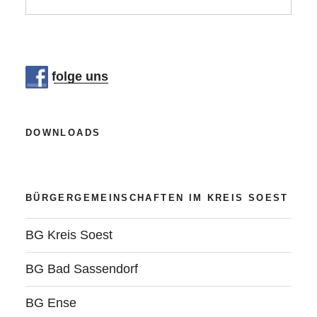
mit
Verkaufsstand
auf
dem
folge uns
Abendmarkt!“
DOWNLOADS
BÜRGERGEMEINSCHAFTEN IM KREIS SOEST
BG Kreis Soest
BG Bad Sassendorf
BG Ense