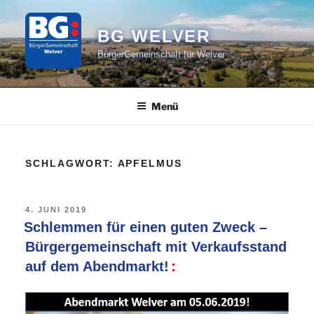
Zum
Inhalt
BG WELVER
springen
BürgerGemeinschaft für Welver
Menü
SCHLAGWORT:
APFELMUS
VERÖFFENTLICHT
4. JUNI 2019
AM
Schlemmen für einen guten Zweck –
Bürgergemeinschaft mit Verkaufsstand
auf dem Abendmarkt!